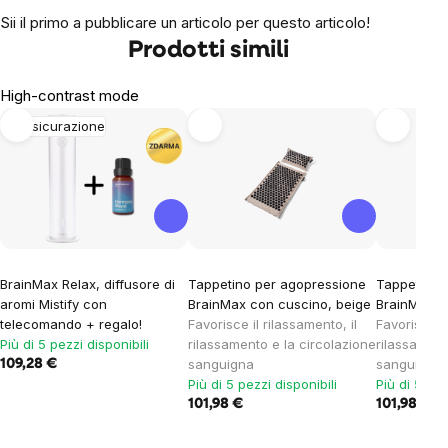
Sii il primo a pubblicare un articolo per questo articolo!
Prodotti simili
High-contrast mode
Rassicurazione
BrainMax Relax, diffusore di
Tappetino per agopressione
Tappetino 
aromi Mistify con
BrainMax con cuscino, beige
BrainMax c
telecomando + regalo!
Favorisce il rilassamento, il
Favorisce il
Più di 5 pezzi disponibili
rilassamento e la circolazione
rilassament
sanguigna
sanguigna
109,28 €
Più di 5 pezzi disponibili
Più di 5 pez
101,98 €
101,98 €