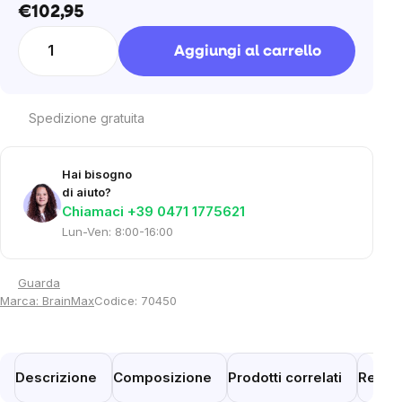
€102,95
Prezzo
unitario:
Aggiungi al carrello
Spedizione gratuita
Hai bisogno
di aiuto?
Chiamaci +39 0471 1775621
Lun-Ven: 8:00-16:00
Guarda
Marca:
BrainMax
Codice:
70450
Descrizione
Composizione
Prodotti correlati
Recen