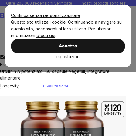
Salta
Oltre 200.000 recensioni verificate
I nostri prodotti sono testati i
al
Carrello
Continua senza personalizzazione
contenuto
Questo sito utilizza i cookie. Continuando a navigare su
questo sito, acconsenti al loro utilizzo. Per ulteriori
informazioni
clicca qui
.
Stop alll'invecchiamento
Accetta
Impostazioni
BrainMax Longevity PLUS
BrainMax Longevity®, 150 capsule vegetali + BrainMax
Urolithin A potenziato, 60 capsule vegetali, integratore
alimentare
Longevity
0 valutazione