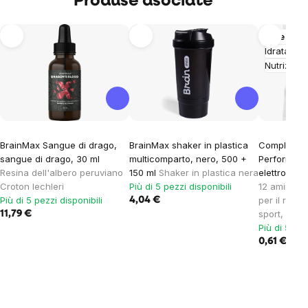
Produse asociate
Altre vari
Idratazio
Nutrizion
BrainMax Sangue di drago,
BrainMax shaker in plastica
Complesso d
sangue di drago, 30 ml
multicomparto, nero, 500 +
Performanc
Resina dell'albero peruviano
150 ml
Shaker in plastica nera
elettroliti, 
Croton lechleri
Più di 5 pezzi disponibili
12 aminoacid
Più di 5 pezzi disponibili
per il rifor
4,04 €
sport, inte
11,79 €
Più di 5 pez
0,61 €