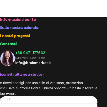
Footer
Informazioni per te
Sulla nostra azienda
I nostri progetti
Contatti
+39 0471 1775621
Lun-Ven: 8:00-16:00
info@brainmarket.it
Iscriviti alla newsletter
e ricevi consigli per uno stile di vita sano, promozioni
esclusive e informazioni sui nuovi prodotti – ti basta inserire la
tua e-mail.
Email