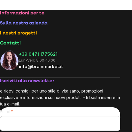
Footer
Informazioni per te
Sulla nostra azienda
I nostri progetti
Contatti
+39 0471 1775621
Lun-Ven: 8:00-16:00
info@brainmarket.it
Iscriviti alla newsletter
e ricevi consigli per uno stile di vita sano, promozioni
esclusive e informazioni sui nuovi prodotti – ti basta inserire la
tua e-mail.
Email