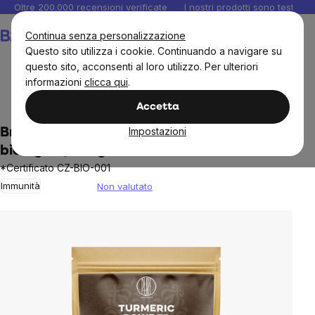
Salta
Oltre 200.000 recensioni verificate
I nostri prodotti sono testati i
al
Carrello
Continua senza personalizzazione
contenuto
Questo sito utilizza i cookie. Continuando a navigare su
questo sito, acconsenti al loro utilizzo. Per ulteriori
informazioni
clicca qui
.
Alimenti
Aromi
Accetta
Impostazioni
BrainMax Curcuma pura in polvere
biologica, 100 g
*Certificato CZ-BIO-001
Immunità
Non valutato
The
average
product
rating
is
0,0
out
of
5