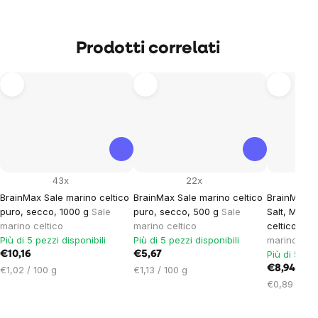
Prodotti correlati
43x
22x
BrainMax Sale marino celtico
BrainMax Sale marino celtico
BrainMax P
puro, secco, 1000 g
Sale
puro, secco, 500 g
Sale
Salt, Moist
marino celtico
marino celtico
celtico, um
Più di 5 pezzi disponibili
Più di 5 pezzi disponibili
marino celt
Più di 5 pez
€10,16
€5,67
Prezzo
Prezzo
€8,94
€1,02 / 100 g
€1,13 / 100 g
unitario:
unitario:
Prezzo
€0,89 / 100
unitario: