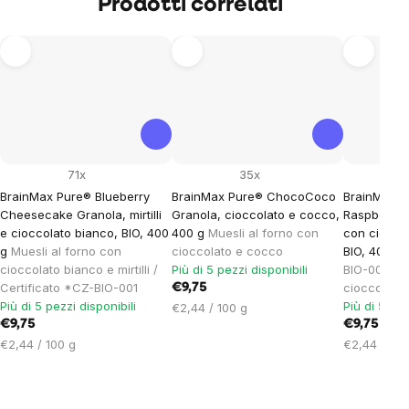
Prodotti correlati
71x
35x
BrainMax Pure® Blueberry
BrainMax Pure® ChocoCoco
BrainMax 
Cheesecake Granola, mirtilli
Granola, cioccolato e cocco,
Raspberry 
e cioccolato bianco, BIO, 400
400 g
Muesli al forno con
con cioccol
g
Muesli al forno con
cioccolato e cocco
BIO, 400 g
cioccolato bianco e mirtilli /
Più di 5 pezzi disponibili
BIO-001 / F
Certificato *CZ-BIO-001
cioccolato
€9,75
Più di 5 pezzi disponibili
Più di 5 pez
Prezzo
€2,44 / 100 g
€9,75
unitario:
€9,75
Prezzo
Prezzo
€2,44 / 100 g
€2,44 / 100
unitario:
unitario: