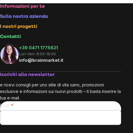
Footer
Informazioni per te
Sulla nostra azienda
I nostri progetti
Contatti
+39 0471 1775621
Lun-Ven: 8:00-16:00
info@brainmarket.it
Iscriviti alla newsletter
e ricevi consigli per uno stile di vita sano, promozioni
esclusive e informazioni sui nuovi prodotti – ti basta inserire la
tua e-mail.
Email