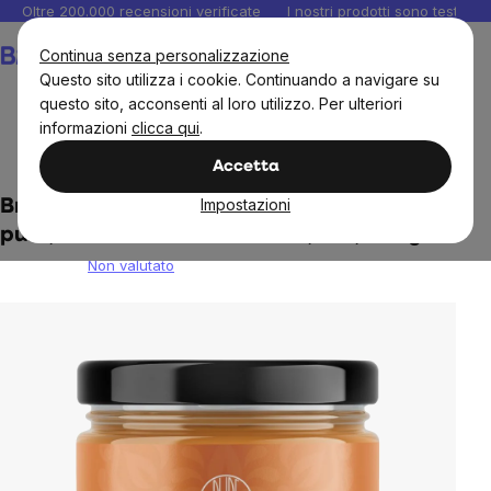
Salta
Oltre 200.000 recensioni verificate
I nostri prodotti sono testati i
al
Carrello
Continua senza personalizzazione
contenuto
Questo sito utilizza i cookie. Continuando a navigare su
questo sito, acconsenti al loro utilizzo. Per ulteriori
informazioni
clicca qui
.
Alimenti
Burro di noci
100% di burro di noci
Accetta
Impostazioni
BrainMax Crema spalmabile di nocciole
pure, 100% crema di nocciole, BIO, 250 g
Non valutato
The
average
product
rating
is
0,0
out
of
5
stars.