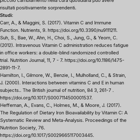
piccolo cambiamento nella cura quotidiana può avere
risultati positivamente sorprendenti.
Studi:
Carr, A., & Maggini, S. (2017). Vitamin C and Immune
Function.
Nutrients
, 9.
https://doi.org/10.3390/nu9111211
.
Suh, S., Bae, W., Ahn, H., Choi, S., Jung, G., & Yeom, C.
(2012). Intravenous Vitamin C administration reduces fatigue
in office workers: a double-blind randomized controlled
trial.
Nutrition Journal
, 11, 7 - 7. https://doi.org/10.1186/1475-
2891-11-7.
Hamilton, I., Gilmore, W., Benzie, I., Mulholland, C., & Strain,
J. (2000). Interactions between vitamins C and E in human
subjects..
The British journal of nutrition
, 84 3, 261-7 .
https://doi.org/10.1017/S0007114500001537
.
Heffernan, A., Evans, C., Holmes, M., & Moore, J. (2017).
The Regulation of Dietary Iron Bioavailability by Vitamin C: A
Systematic Review and Meta-Analysis.
Proceedings of the
Nutrition Society
, 76.
https://doi.org/10.1017/S0029665117003445
.