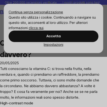
Salta
Oltre 200.000 recensioni verificate
I nostri prodotti sono testati i
al
Carrello
Continua senza personalizzazione
contenuto
Questo sito utilizza i cookie. Continuando a navigare su
questo sito, acconsenti al loro utilizzo. Per ulteriori
informazioni
clicca qui
.
Blog
Quanta vitamina C ci serve davvero?
Accetta
Quanta vitamina C ci serve
Impostazioni
davvero?
20/05/2025
Tutti conosciamo la vitamina C: si trova nella frutta, nella
verdura e, quando ci prendiamo un raffreddore, la prendiamo
come primo soccorso. Tuttavia, ci sono molte domande che
la circondano. Ne abbiamo davvero abbastanza? A volte è
troppo? E cosa fa veramente per noi? Anche se se ne parla
molto, le informazioni reali sono spesso distorte.
High-contrast mode