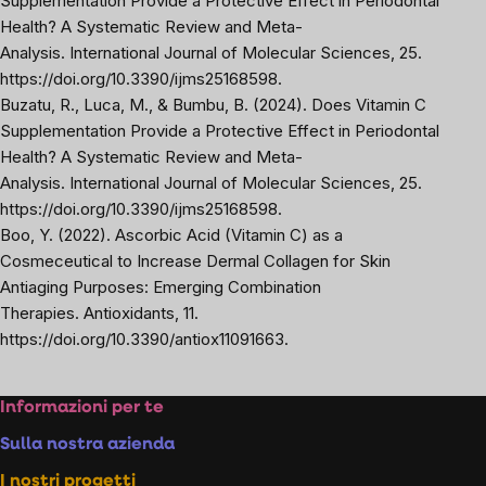
Supplementation Provide a Protective Effect in Periodontal
Health? A Systematic Review and Meta-
Analysis.
International Journal of Molecular Sciences
, 25.
https://doi.org/10.3390/ijms25168598
.
Buzatu, R., Luca, M., & Bumbu, B. (2024). Does Vitamin C
Supplementation Provide a Protective Effect in Periodontal
Health? A Systematic Review and Meta-
Analysis.
International Journal of Molecular Sciences
, 25.
https://doi.org/10.3390/ijms25168598
.
Boo, Y. (2022). Ascorbic Acid (Vitamin C) as a
Cosmeceutical to Increase Dermal Collagen for Skin
Antiaging Purposes: Emerging Combination
Therapies.
Antioxidants
, 11.
https://doi.org/10.3390/antiox11091663
.
Footer
Informazioni per te
Sulla nostra azienda
I nostri progetti