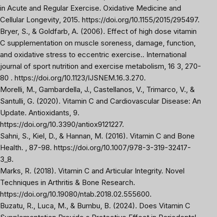
in Acute and Regular Exercise.
Oxidative Medicine and
Cellular Longevity
, 2015. https://doi.org/10.1155/2015/295497.
Bryer, S., & Goldfarb, A. (2006). Effect of high dose vitamin
C supplementation on muscle soreness, damage, function,
and oxidative stress to eccentric exercise..
International
journal of sport nutrition and exercise metabolism
, 16 3, 270-
80 .
https://doi.org/10.1123/IJSNEM.16.3.270
.
Morelli, M., Gambardella, J., Castellanos, V., Trimarco, V., &
Santulli, G. (2020). Vitamin C and Cardiovascular Disease: An
Update.
Antioxidants
, 9.
https://doi.org/10.3390/antiox9121227
.
Sahni, S., Kiel, D., & Hannan, M. (2016). Vitamin C and Bone
Health. , 87-98. https://doi.org/10.1007/978-3-319-32417-
3_8.
Marks, R. (2018). Vitamin C and Articular Integrity.
Novel
Techniques in Arthritis & Bone Research
.
https://doi.org/10.19080/ntab.2018.02.555600
.
Buzatu, R., Luca, M., & Bumbu, B. (2024). Does Vitamin C