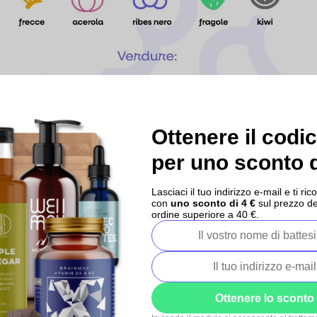
Ottenere il codi
per uno sconto d
Le forme più comuni includono:
Lasciaci il tuo indirizzo e-mail e ti 
con
uno sconto di 4 €
sul prezzo de
Compresse e capsule
- una variante classica, facilmente
ordine superiore a 40 €.
disponibile e pratica per l'uso quotidiano.
Compresse effervescenti - solubili in acqua, adatte a
chi preferisce una forma liquida.
Polveri
- ideali
per smoothie
o altre bevande.
Forme liquide
- come sciroppi, gocce o
soluzioni
, spesso
Ottenere lo sconto
scelti per bambini o persone con difficoltà a deglutire.