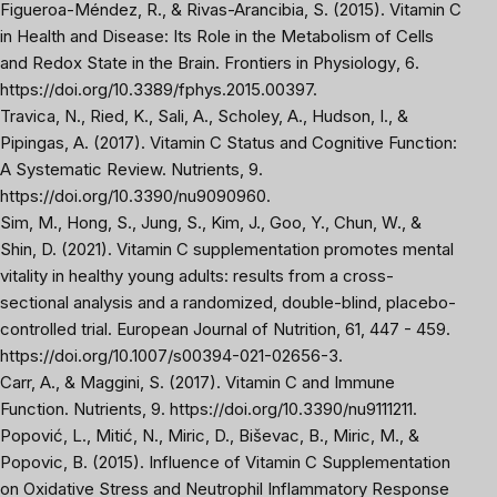
Figueroa-Méndez, R., & Rivas-Arancibia, S. (2015). Vitamin C
in Health and Disease: Its Role in the Metabolism of Cells
and Redox State in the Brain.
Frontiers in Physiology
, 6.
https://doi.org/10.3389/fphys.2015.00397
.
Travica, N., Ried, K., Sali, A., Scholey, A., Hudson, I., &
Pipingas, A. (2017). Vitamin C Status and Cognitive Function:
A Systematic Review.
Nutrients
, 9.
https://doi.org/10.3390/nu9090960
.
Sim, M., Hong, S., Jung, S., Kim, J., Goo, Y., Chun, W., &
Shin, D. (2021). Vitamin C supplementation promotes mental
vitality in healthy young adults: results from a cross-
sectional analysis and a randomized, double-blind, placebo-
controlled trial.
European Journal of Nutrition
, 61, 447 - 459.
https://doi.org/10.1007/s00394-021-02656-3
.
Carr, A., & Maggini, S. (2017). Vitamin C and Immune
Function.
Nutrients
, 9.
https://doi.org/10.3390/nu9111211
.
Popović, L., Mitić, N., Miric, D., Biševac, B., Miric, M., &
Popovic, B. (2015). Influence of Vitamin C Supplementation
on Oxidative Stress and Neutrophil Inflammatory Response