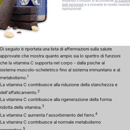
Inviando il modulo si acconsente
al trattam
La vitamina C è disponibile sia nella forma convenzionale
dati personali
e a ricevere le nostre newslet
ispirazionali.
che nella
forma liposomiale
. Quest'ultima è considerata una
delle varianti più efficaci, poiché protegge la sostanza attiva
dalla degradazione nel tratto digestivo e consente un
efficace assorbimento.
Cosa sa fare veramente la vitamina C
Di seguito è riportata una lista di affermazioni sulla salute
approvate che mostra quanto ampio sia lo spettro di funzioni
che la vitamina C supporta nel corpo - dalla
psiche
al
sistema muscolo-scheletrico fino al sistema immunitario e al
1
metabolismo.
La vitamina C contribuisce alla riduzione della stanchezza e
2
dell'affaticamento.
La vitamina C contribuisce alla rigenerazione della forma
3
ridotta della vitamina.
4
La vitamina C aumenta l'assorbimento del ferro.
La vitamina C contribuisce al normale metabolismo
5
energetico.