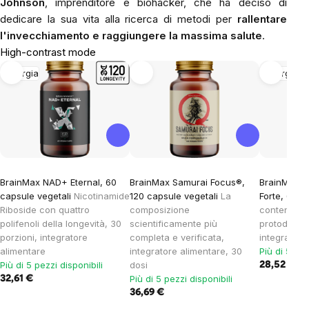
Johnson
, imprenditore e biohacker, che ha deciso di
dedicare la sua vita alla ricerca di metodi per
rallentare
l'invecchiamento e raggiungere la massima salute
.
High-contrast mode
Energia
Energia
BrainMax NAD+ Eternal, 60
BrainMax Samurai Focus®,
BrainMax Tr
capsule vegetali
Nicotinamide
120 capsule vegetali
La
Forte, 60 
Riboside con quattro
composizione
contenuto 
polifenoli della longevità, 30
scientificamente più
protodiosci
porzioni, integratore
completa e verificata,
integratore
alimentare
integratore alimentare, 30
Più di 5 pez
Più di 5 pezzi disponibili
dosi
28,52 €
Più di 5 pezzi disponibili
32,61 €
36,69 €