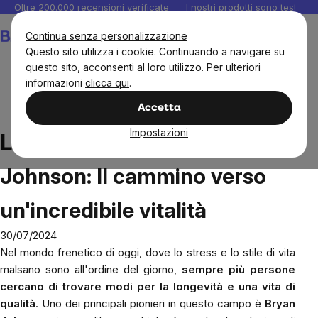
Salta
Oltre 200.000 recensioni verificate
I nostri prodotti sono testati i
al
Carrello
Continua senza personalizzazione
contenuto
Questo sito utilizza i cookie. Continuando a navigare su
questo sito, acconsenti al loro utilizzo. Per ulteriori
informazioni
clicca qui
.
Blog
Longevità secondo Bryan Johnson: Il cammino
Accetta
verso un'incredibile vitalità
Impostazioni
Longevità secondo Bryan
Johnson: Il cammino verso
un'incredibile vitalità
30/07/2024
Nel mondo frenetico di oggi, dove lo stress e lo stile di vita
malsano sono all'ordine del giorno,
sempre più persone
cercano di trovare modi per la longevità e una vita di
qualità
. Uno dei principali pionieri in questo campo è
Bryan