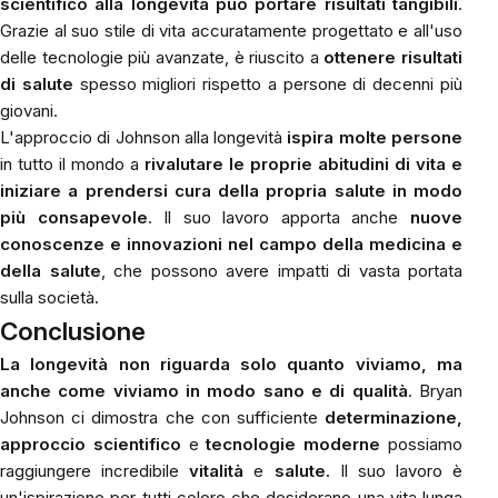
scientifico alla longevità può portare risultati tangibili
.
Grazie al suo stile di vita accuratamente progettato e all'uso
delle tecnologie più avanzate, è riuscito a
ottenere risultati
di salute
spesso migliori rispetto a persone di decenni più
giovani.
L'approccio di Johnson alla longevità
ispira molte persone
in tutto il mondo a
rivalutare le proprie abitudini di vita e
iniziare a prendersi cura della propria salute in modo
più consapevole
. Il suo lavoro apporta anche
nuove
conoscenze e innovazioni nel campo della medicina e
della salute
, che possono avere impatti di vasta portata
sulla società.
Conclusione
La longevità non riguarda solo quanto viviamo, ma
anche come viviamo in modo sano e di qualità
. Bryan
Johnson ci dimostra che con sufficiente
determinazione,
approccio scientifico
e
tecnologie moderne
possiamo
raggiungere incredibile
vitalità
e
salute.
Il suo lavoro è
un'ispirazione per tutti coloro che desiderano una vita lunga