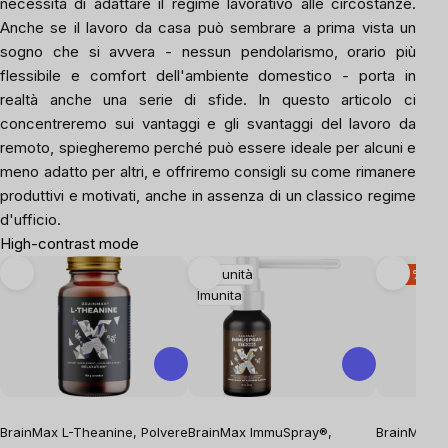
necessità di adattare il regime lavorativo alle circostanze.
Anche se il lavoro da casa può sembrare a prima vista un
sogno che si avvera - nessun pendolarismo, orario più
flessibile e comfort dell'ambiente domestico - porta in
realtà anche una serie di sfide. In questo articolo ci
concentreremo sui vantaggi e gli svantaggi del lavoro da
remoto, spiegheremo perché può essere ideale per alcuni e
meno adatto per altri, e offriremo consigli su come rimanere
produttivi e motivati, anche in assenza di un classico regime
d'ufficio.
High-contrast mode
Immunità
-20 %
Imunita
BrainMax L-Theanine, Polvere
BrainMax ImmuSpray®,
BrainMax 