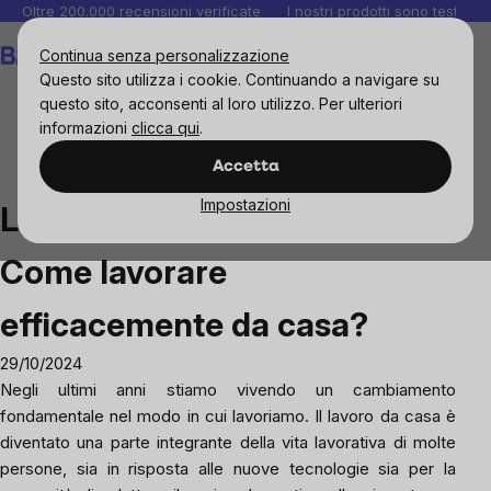
Salta
Oltre 200.000 recensioni verificate
I nostri prodotti sono testati i
al
Carrello
Continua senza personalizzazione
contenuto
Questo sito utilizza i cookie. Continuando a navigare su
questo sito, acconsenti al loro utilizzo. Per ulteriori
informazioni
clicca qui
.
Blog
Lavoro a distanza vs. ufficio: Come lavorare
Accetta
efficacemente da casa?
Impostazioni
Lavoro a distanza vs. ufficio:
Come lavorare
efficacemente da casa?
29/10/2024
Negli ultimi anni stiamo vivendo un cambiamento
fondamentale nel modo in cui lavoriamo. Il lavoro da casa è
diventato una parte integrante della vita lavorativa di molte
persone, sia in risposta alle nuove tecnologie sia per la