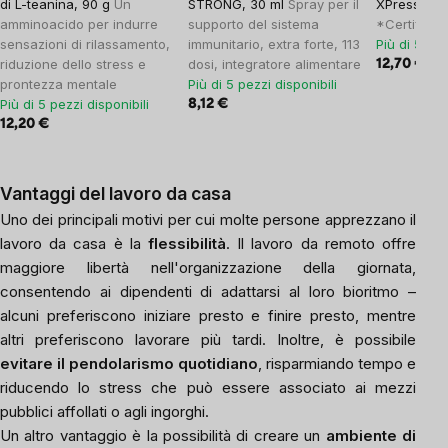
di L-teanina, 90 g
Un
STRONG, 30 ml
Spray per il
XPresso, BI
amminoacido per indurre
supporto del sistema
*Certifica
sensazioni di rilassamento,
immunitario, extra forte, 113
Più di 5 pez
riduzione dello stress e
dosi, integratore alimentare
12,70 €
15,
prontezza mentale
Più di 5 pezzi disponibili
Più di 5 pezzi disponibili
8,12 €
12,20 €
Vantaggi del lavoro da casa
Uno dei principali motivi per cui molte persone apprezzano il
lavoro da casa è la
flessibilità
. Il lavoro da remoto offre
maggiore libertà nell'organizzazione della giornata,
consentendo ai dipendenti di adattarsi al loro bioritmo –
alcuni preferiscono iniziare presto e finire presto, mentre
altri preferiscono lavorare più tardi. Inoltre, è possibile
evitare il pendolarismo quotidiano
, risparmiando tempo e
riducendo lo stress che può essere associato ai mezzi
pubblici affollati o agli ingorghi.
Un altro vantaggio è la possibilità di creare un
ambiente di