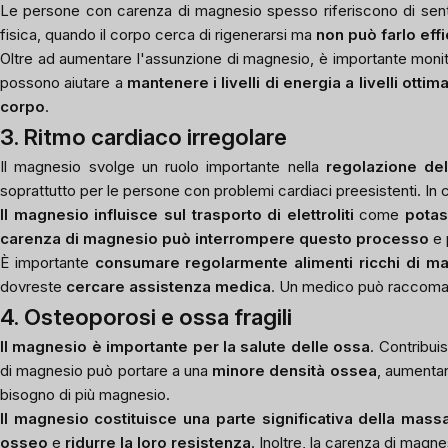
Le persone con carenza di magnesio spesso riferiscono di sent
fisica, quando il corpo cerca di rigenerarsi ma
non può farlo ef
Oltre ad aumentare l'assunzione di magnesio, è importante moni
possono aiutare a
mantenere i livelli di energia a livelli ottima
corpo
.
3. Ritmo cardiaco irregolare
Il magnesio svolge un ruolo importante nella
regolazione del
soprattutto per le persone con problemi cardiaci preesistenti. In
Il magnesio influisce sul trasporto di elettroliti
come
potas
carenza di magnesio può interrompere questo processo
e p
È importante
consumare regolarmente alimenti ricchi di m
dovreste
cercare assistenza medica
. Un medico può raccom
4. Osteoporosi e ossa fragili
Il magnesio è importante per la salute delle ossa
. Contribui
di magnesio può portare a una
minore densità ossea
, aumentan
bisogno di più magnesio.
Il magnesio costituisce una parte significativa della mas
osseo
e
ridurre la loro resistenza
. Inoltre, la carenza di magnes