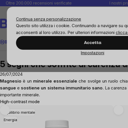
Salta
Oltre 200.000 recensioni verificate
I nostri p
al
C
contenuto
Continua senza personalizzazione
Questo sito utilizza i cookie. Continuando a navigare su q
acconsenti al loro utilizzo. Per ulteriori informazioni
clicca
Cerca
BrainMax
Donne
Obiettivi
Novità
Alimenti
Alimentazione 
Accetta
Impostazioni
Blog
5 segni che soffrite di carenza di magnesio
5 segni che soffrite di carenza 
26/07/2024
Magnesio
è un
minerale essenziale
che svolge un ruolo chia
sangue
e
sostiene un sistema immunitario sano
. La carenza
importante minerale.
High-contrast mode
Equilibrio mentale
Energia