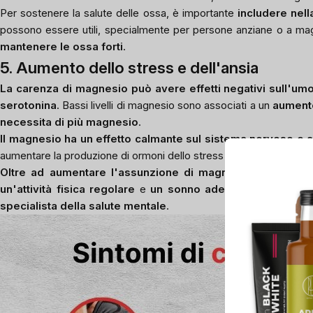
Per sostenere la salute delle ossa, è importante
includere nell
possono essere utili, specialmente per persone anziane o a mag
mantenere le ossa forti
.
5. Aumento dello stress e dell'ansia
La carenza di magnesio può avere effetti negativi sull'umo
serotonina
. Bassi livelli di magnesio sono associati a un
aumento
necessita di più magnesio
.
Il magnesio ha un effetto calmante sul sistema nervoso e a
aumentare la produzione di ormoni dello stress come il
cortisolo
Oltre ad aumentare l'assunzione di magnesio, è importan
un'attività fisica regolare
e
un sonno adeguato
possono aiut
specialista della salute mentale
.