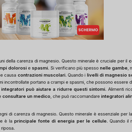
i della carenza di magnesio. Questo minerale è cruciale per il
c
mpi dolorosi
e
spasmi
. Si verificano più spesso
nelle gambe
, 
he causa
contrazioni muscolari
. Quando i
livelli di magnesio 
ni incontrollate portano a crampi e spasmi, che possono essere dol
ntegratori può aiutare a ridurre questi sintomi
. Alimenti r
le
consultare un medico
, che può raccomandare
integratori al
segni di carenza di magnesio. Questo minerale è essenziale per l
he è la
principale fonte di energia per le cellule
. Quando il
 riposa.