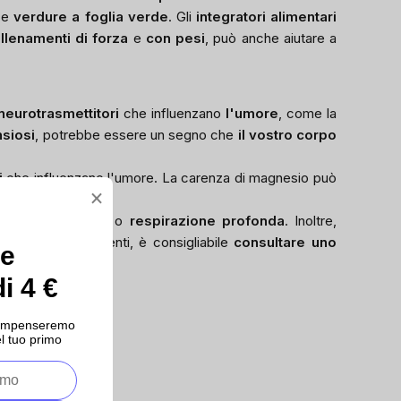
e
verdure a foglia verde
. Gli
integratori alimentari
llenamenti di forza
e
con pesi
, può anche aiutare a
 neurotrasmettitori
che influenzano
l'umore
, come la
nsiosi
, potrebbe essere un segno che
il vostro corpo
i
che influenzano l'umore. La carenza di magnesio può
×
ditazione, yoga
o
respirazione profonda
. Inoltre,
i problemi persistenti, è consigliabile
consultare uno
ce
i 4 €
ricompenseremo
l tuo primo