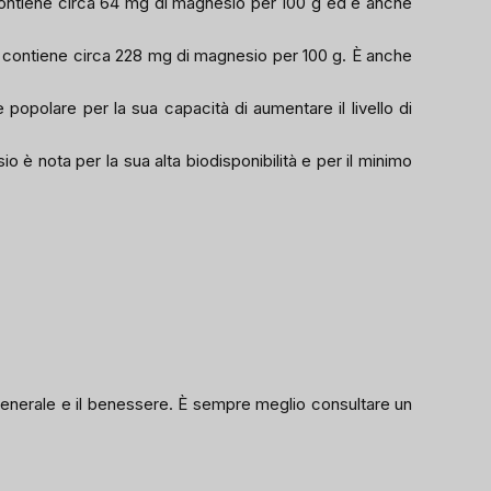
a contiene circa 64 mg di magnesio per 100 g ed è anche
) contiene circa 228 mg di magnesio per 100 g. È anche
popolare per la sua capacità di aumentare il livello di
 è nota per la sua alta biodisponibilità e per il minimo
te generale e il benessere. È sempre meglio consultare un