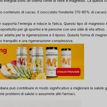
otti integrali sono un'ottima fonte di fibre e magnesio. La quino
lto contenuto di cacao. Il cioccolato fondente (70-85% di cacao
upporta l'energia e riduce la fatica. Questo tipo di magnesio è 
rattutto per gli sportivi e le persone con uno stile di vita attivo.
 adatta per la rigenerazione e il riposo. Questa forma di magnesio
nno tranquillo e una rigenerazione complessiva.
otidiana può contribuire in modo significativo a migliorare la salu
ete problemi di salute o assumete altri farmaci.