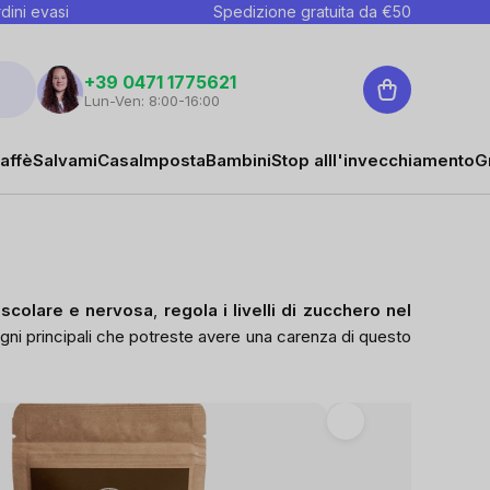
dini evasi
Spedizione gratuita da €
50
Carrello
+39 0471 1775621
Lun-Ven: 8:00-16:00
affè
Salvami
Casa
Imposta
Bambini
Stop alll'invecchiamento
G
uscolare e nervosa
,
regola i livelli di zucchero nel
gni principali che potreste avere una carenza di questo