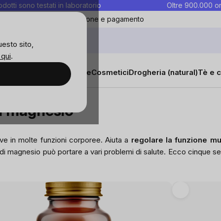
rodotti sono testati in laboratorio
Oltre 900.000 or
ontatti
Preferiti
Blog
Spedizione e pagamento
uesto sito,
 qui
.
sana
Integratori e vitamine
Cosmetici
Drogheria (natural)
Tè e c
di magnesio
ve in molte funzioni corporee. Aiuta a
regolare la funzione m
 di magnesio può portare a vari problemi di salute. Ecco cinque se