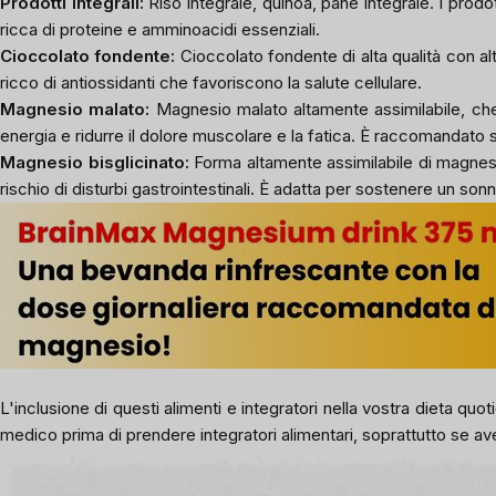
Prodotti integrali
:
Riso integrale, quinoa, pane integrale. I prod
ricca di proteine e amminoacidi essenziali.
Cioccolato fondente
:
Cioccolato fondente di alta qualità con a
ricco di antiossidanti che favoriscono la salute cellulare.
Magnesio malato
:
Magnesio malato altamente assimilabile, che s
energia e ridurre il dolore muscolare e la fatica. È raccomandato sop
Magnesio bisglicinato
:
Forma altamente assimilabile di magnesio
rischio di disturbi gastrointestinali. È adatta per sostenere un so
L'inclusione di questi alimenti e integratori nella vostra dieta qu
medico prima di prendere integratori alimentari, soprattutto se av