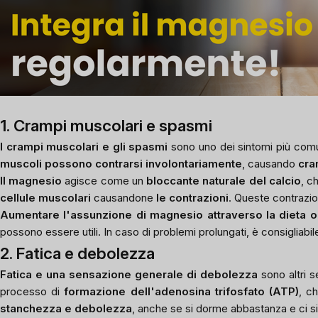
1. Crampi muscolari e spasmi
I crampi muscolari e gli spasmi
sono uno dei sintomi più comun
muscoli possono contrarsi involontariamente
, causando
cra
Il magnesio
agisce come un
bloccante naturale del calcio
, c
cellule muscolari
causandone
le contrazioni
. Queste contrazio
Aumentare l'assunzione di magnesio attraverso la dieta o i
possono essere utili. In caso di problemi prolungati, è consigliabi
2. Fatica e debolezza
Fatica e una sensazione generale di debolezza
sono altri 
processo di
formazione dell'adenosina trifosfato (ATP)
, c
stanchezza e debolezza
, anche se si dorme abbastanza e ci si