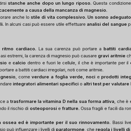
irsi
stanche anche dopo un lungo riposo
. Questa condizione
ficacemente a causa della mancanza di magnesio
.
torare anche lo
stile di vita complessivo
.
Un sonno adeguato, 
li
. In alcuni casi può essere utile effettuare
analisi del sangue
p
 ritmo cardiaco
. La sua carenza può portare a
battiti cardi
 casi estremi, la carenza di magnesio può causare
gravi aritmie
ch
sio
e
calcio
dentro e fuori le cellule, il che è importante per il
ortare a battiti cardiaci irregolari, noti come aritmie.
agnesio
, come
verdure a foglia verde, noci
e
prodotti integ
andare
integratori alimentari specifici
o
altri test per valutare
sce a
trasformare la vitamina D nella sua forma attiva
, che è 
do il rischio di
osteoporosi
e
fratture
. Ossa fragili e facili da
sa ossea ed è importante per il suo rinnovamento
. Bassi li
io può influenzare i livelli di
paratormone
, che
regola i livelli 