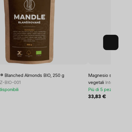
® Blanched Almonds BIO, 250 g
Magnesio serale, bisg
CZ-BIO-001
vegetali
Integratore a
disponibili
Più di 5 pezzi disponib
33,83 €