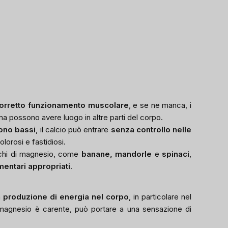
orretto funzionamento muscolare
, e se ne manca, i
ma possono avere luogo in altre parti del corpo.
sono bassi
, il calcio può entrare
senza controllo nelle
orosi e fastidiosi.
icchi di magnesio, come
banane, mandorle
e
spinaci
,
imentari appropriati
.
a
produzione di energia nel corpo
, in particolare nel
 magnesio è carente, può portare a una sensazione di