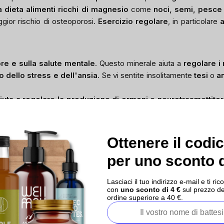
a dieta alimenti ricchi di magnesio
come
noci, semi, pesce
gior rischio di osteoporosi.
Esercizio regolare
, in particolare
a
re e sulla salute mentale
. Questo minerale aiuta a
regolare i
 dello stress e dell'ansia
. Se vi sentite insolitamente
tesi
o
a
iuta a regolare la produzione di ormoni e neurotrasmettitor
, portando a sentimenti di tensione e ansia.
te praticare tecniche di riduzione dello stress
come
me
are a migliorare l'umore e ridurre i livelli di stress. In caso d
Ottenere il codi
per uno sconto d
Lasciaci il tuo indirizzo e-mail e ti 
con
uno sconto di 4 €
sul prezzo de
ordine superiore a 40 €.