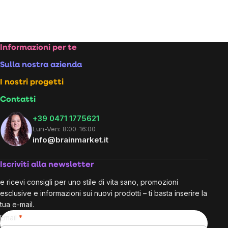
unitario:
Footer
Informazioni per te
Sulla nostra azienda
I nostri progetti
Contatti
+39 0471 1775621
Lun-Ven: 8:00-16:00
info@brainmarket.it
Iscriviti alla newsletter
e ricevi consigli per uno stile di vita sano, promozioni
esclusive e informazioni sui nuovi prodotti – ti basta inserire la
tua e-mail.
Email