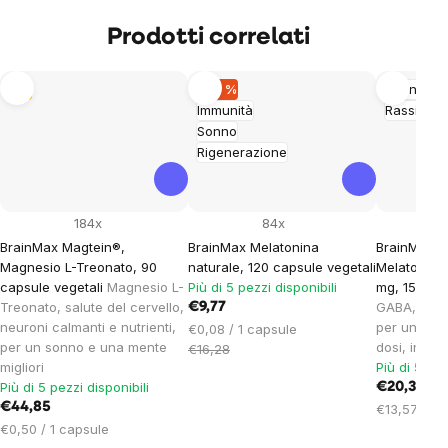
Prodotti correlati
Tip
–39 %
Sonno
Immunità
Rassicura
Sonno
Rigenerazione
184x
84x
BrainMax Magtein®,
BrainMax Melatonina
BrainMax L
Magnesio L-Treonato, 90
naturale, 120 capsule vegetali
Melatonin,
capsule vegetali
Magnesio L-
Più di 5 pezzi disponibili
mg, 150 ml
Treonato, salute del cervello,
GABA, L-te
€9,77
neuroni calmanti e nutrienti,
per un sonn
Prezzo
€0,08 / 1 capsule
per un sonno e una mente
dosi, integ
unitario:
€16,28
migliori
Più di 5 pez
Più di 5 pezzi disponibili
€20,36
€44,85
Prezzo
€13,57 / 10
Prezzo
unitario:
€0,50 / 1 capsule