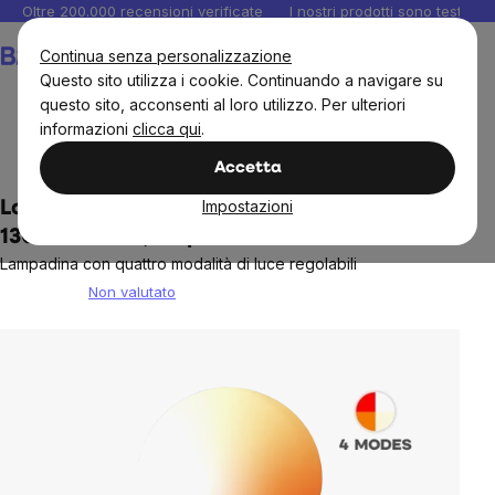
Salta
Oltre 200.000 recensioni verificate
I nostri prodotti sono testati i
al
Carrello
Continua senza personalizzazione
contenuto
Questo sito utilizza i cookie. Continuando a navigare su
questo sito, acconsenti al loro utilizzo. Per ulteriori
informazioni
clicca qui
.
Casa
Illuminazione
Accetta
Impostazioni
Lampadina BrainLight 4steps, E27, 7 W,
1300 - 4000 K, 4 tipi di luce
Lampadina con quattro modalità di luce regolabili
Non valutato
The
average
product
rating
is
0,0
out
of
5