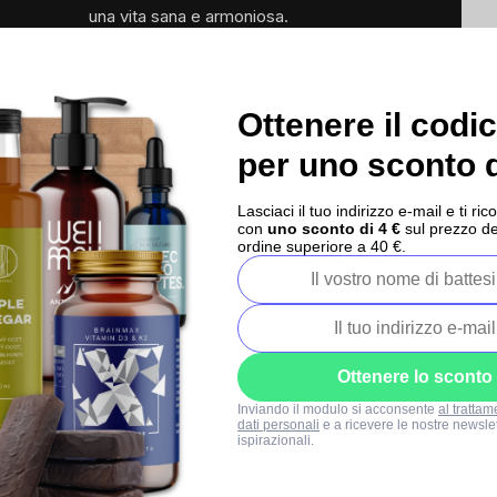
una vita sana e armoniosa.
Ottenere il codi
per uno sconto d
Lasciaci il tuo indirizzo e-mail e ti 
con
uno sconto di 4 €
sul prezzo de
ordine superiore a 40 €.
Cosa non cambia
Rimaniamo fedeli ai valori su cui abbiamo costruito
Ottenere lo sconto
BrainMarket:
Inviando il modulo si acconsente
al trattam
dati personali
e a ricevere le nostre newslet
ispirazionali.