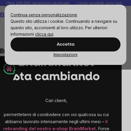
Salta
Oltre 200.000 recensioni verificate
I nostri prodotti sono testati i
al
Carrello
Continua senza personalizzazione
contenuto
Questo sito utilizza i cookie. Continuando a navigare su
questo sito, acconsenti al loro utilizzo. Per ulteriori
informazioni
clicca qui
.
BrainMarket sta cambiando
Accetta
BrainMarket sta cambiando
Impostazioni
BrainMarket
sta cambiando
Cari clienti,
permettetemi di condividere con voi qualcosa su cui
abbiamo lavorato intensamente negli ultimi mesi –
il
rebranding del nostro e‑shop BrainMarket
. Forse