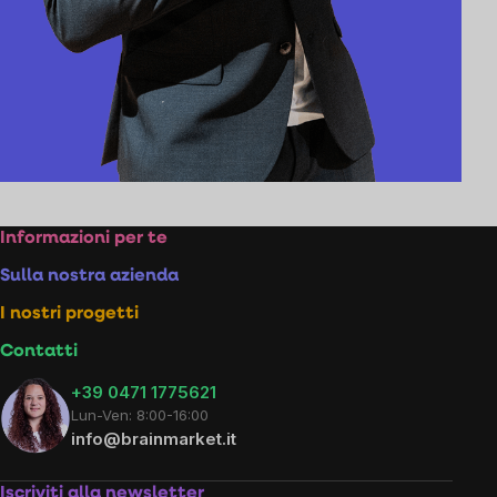
Footer
Informazioni per te
Sulla nostra azienda
I nostri progetti
Contatti
+39 0471 1775621
Lun-Ven: 8:00-16:00
info@brainmarket.it
Iscriviti alla newsletter