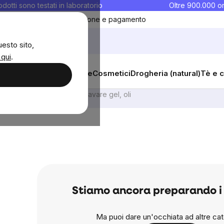
rodotti sono testati in laboratorio
Oltre 900.000 or
ontatti
Preferiti
Blog
Spedizione e pagamento
uesto sito,
 qui
.
sana
Integratori e vitamine
Cosmetici
Drogheria (natural)
Tè e c
Bisogni igienici intimi
Lavare gel, oli
Stiamo ancora preparando i 
Ma puoi dare un'occhiata ad altre cat