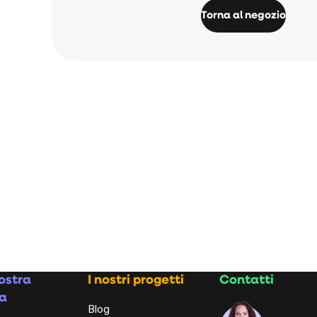
Torna al negozio
ostra
I nostri progetti
Contatti
a
Blog