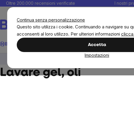
Salta
Oltre 200.000 recensioni verificate
I nostri p
al
C
contenuto
Continua senza personalizzazione
Questo sito utilizza i cookie. Continuando a navigare su q
acconsenti al loro utilizzo. Per ulteriori informazioni
clicca
Cerca
BrainMax
Donne
Obiettivi
Novità
Alimenti
Alimentazione 
Accetta
Impostazioni
Drogheria (natural)
Igiene e cura persona
Lavare gel, oli
Sidebar