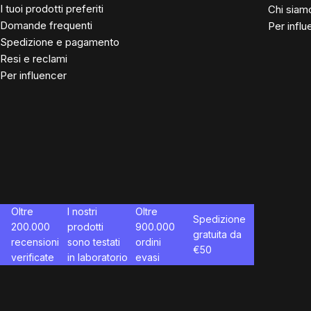
I tuoi prodotti preferiti
Chi siam
Domande frequenti
Per influ
Spedizione e pagamento
Resi e reclami
Per influencer
Oltre
I nostri
Oltre
Spedizione
200.000
prodotti
900.000
gratuita da
recensioni
sono testati
ordini
€
50
verificate
in laboratorio
evasi