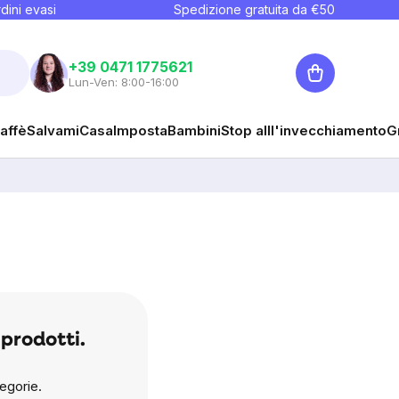
dini evasi
Spedizione gratuita da €
50
Carrello
+39 0471 1775621
Lun-Ven: 8:00-16:00
affè
Salvami
Casa
Imposta
Bambini
Stop alll'invecchiamento
G
prodotti.
egorie.