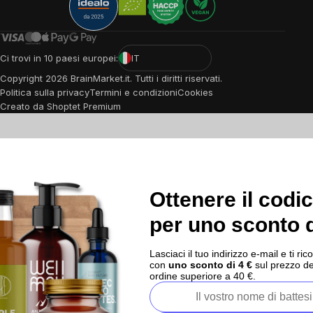
Ci trovi in 10 paesi europei:
IT
Copyright
2026
BrainMarket.it. Tutti i diritti riservati.
Politica sulla privacy
Termini e condizioni
Cookies
Creato da Shoptet Premium
Ottenere il codi
per uno sconto d
Lasciaci il tuo indirizzo e-mail e ti 
con
uno sconto di 4 €
sul prezzo de
ordine superiore a 40 €.