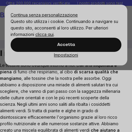
Salta
Oltre 200.000 recensioni verificate
I nostri prodotti sono testati i
al
Carrello
Continua senza personalizzazione
contenuto
Questo sito utilizza i cookie. Continuando a navigare su
questo sito, acconsenti al loro utilizzo. Per ulteriori
informazioni
clicca qui
.
I nostri verdi al lime!
Accetta
I nostri verdi al lime!
Impostazioni
Le tossine sono ovunque intorno a noi. Dall'aria
inquinata e
piena
di fumo che respiriamo, al cibo
di scarsa qualità che
mangiamo
, alle tossine che la nostra pelle assorbe. Oggi
abbiamo a disposizione una miriade di alimenti salutari tra cui
scegliere, che vanno di pari passo con la saggezza millenaria
delle culture orientali e con le più recenti scoperte della
scienza. Negli ultimi anni sono saliti alla ribalta i cosiddetti
alimenti verdi. Si tratta di piante e alghe in grado di
disintossicare efficacemente l'organismo grazie al loro ricco
profilo nutrizionale e alle numerose sostanze attive. Abbiamo
creato una miscela equilibrata di alimenti verdi
che aiutano a