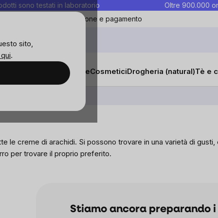
rodotti sono testati in laboratorio
Oltre 900.000 or
ontatti
Preferiti
Blog
Spedizione e pagamento
uesto sito,
 qui
.
sana
Integratori e vitamine
Cosmetici
Drogheria (natural)
Tè e c
Burri di arachidi
utte le creme di arachidi. Si possono trovare in una varietà di gusti
o per trovare il proprio preferito.
Stiamo ancora preparando i 