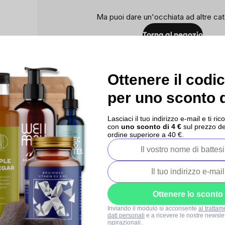
Ma puoi dare un'occhiata ad altre cat
Torna al negozio
Ottenere il codi
per uno sconto d
Lasciaci il tuo indirizzo e-mail e ti 
con
uno sconto di 4 €
sul prezzo de
ordine superiore a 40 €.
Ottenere lo sconto
Inviando il modulo si acconsente
al trattam
dati personali
e a ricevere le nostre newslet
ostra
I nostri progetti
Contatti
ispirazionali.