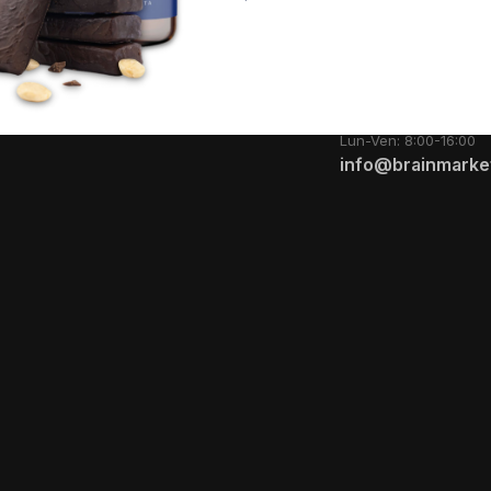
a
Blog
o
encer
+39 0471 177562
Lun-Ven: 8:00-16:00
info@brainmarket