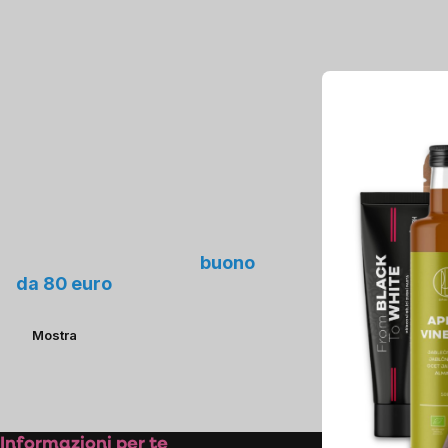
Proponici un nuovo
prodotto e ottieni un
buono
da 80 euro
Mostra
Informazioni per te
Sulla n