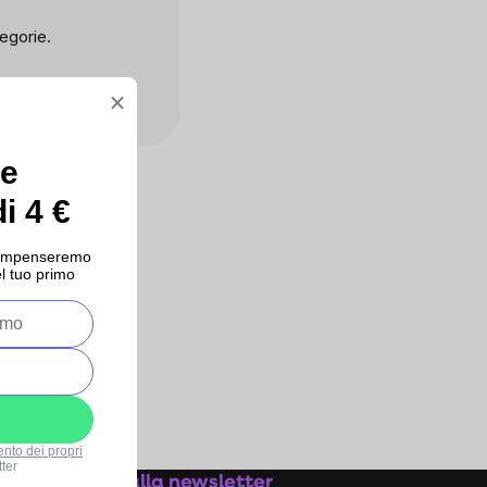
egorie.
×
ce
i 4 €
ricompenseremo
l tuo primo
ento dei propri
ter
Iscriviti alla newsletter