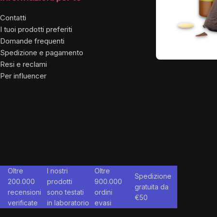
Footer
aziend
Contatti
I tuoi prodotti preferiti
Chi siam
Domande frequenti
Per influ
Spedizione e pagamento
Resi e reclami
Per influencer
Oltre
I nostri
Oltre
Spedizione
200.000
prodotti
900.000
gratuita da
recensioni
sono testati
ordini
€
50
verificate
in laboratorio
evasi