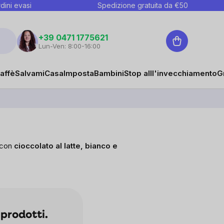
dini evasi
Spedizione gratuita da €
50
Carrello
+39 0471 1775621
Lun-Ven: 8:00-16:00
affè
Salvami
Casa
Imposta
Bambini
Stop alll'invecchiamento
G
, con
cioccolato
al latte, bianco e
prodotti.