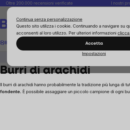
Salta
Oltre 200.000 recensioni verificate
I nostri p
al
C
contenuto
Continua senza personalizzazione
Questo sito utilizza i cookie. Continuando a navigare su q
acconsenti al loro utilizzo. Per ulteriori informazioni
clicca
Cerca
BrainMax
Donne
Obiettivi
Novità
Alimenti
Alimentazione 
Accetta
Impostazioni
BrainMax
Brainmax Pure
Burro di noci
Burri di arachidi
Il burri di arachidi hanno probabilmente la tradizione più lunga di t
fondente.
È possibile assaggiare un piccolo campione di ogni burr
Sidebar