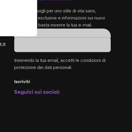
e ricevi consigli per uno stile di vita sano,
promozioni esclusive e informazioni sui nuovi
prodotti – ti basta inserire la tua e-mail.
1
Email
.it
Inserendo la tua email, accetti le
condizioni di
protezione dei dati personali
Iscriviti
Seguici sui social: