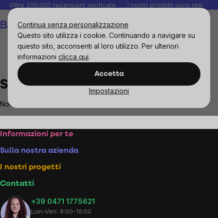
Salta
Oltre 200.000 recensioni verificate
I nostri prodotti sono testati i
al
Carrello
Continua senza personalizzazione
contenuto
Questo sito utilizza i cookie. Continuando a navigare su
questo sito, acconsenti al loro utilizzo. Per ulteriori
informazioni
clicca qui
.
Brands
San Marzano
Accetta
San Marzano
Impostazioni
Non sono stati trovati prodotti del marchio
San Marzano
...
Footer
Informazioni per te
Sulla nostra azienda
I nostri progetti
Contatti
+39 0471 1775621
Lun-Ven: 8:00-16:00