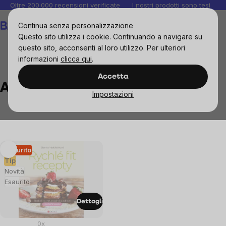
Salta
Oltre 200.000 recensioni verificate
I nostri prodotti sono testati i
al
Carrello
Continua senza personalizzazione
contenuto
Questo sito utilizza i cookie. Continuando a navigare su
questo sito, acconsenti al loro utilizzo. Per ulteriori
informazioni
clicca qui
.
Brands
Albatros Media
Accetta
Albatros Media
Impostazioni
List
Esaurito
Tip
of
Novità
Esaurito
products
Dettagli
0x