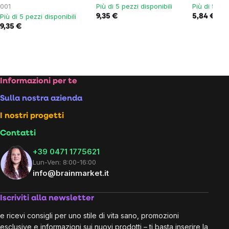
001
Più di 5 pezzi disponibili
Più di 5 pez
Più di 5 pezzi disponibili
9,35 €
5,84 €
6,9
9,35 €
Footer
Informazioni per te
Sulla nostra azienda
I nostri progetti
Contatti
+39 0471 1775621
Lun-Ven: 8:00-16:00
info@brainmarket.it
Iscriviti alla newsletter
e ricevi consigli per uno stile di vita sano, promozioni
esclusive e informazioni sui nuovi prodotti – ti basta inserire la