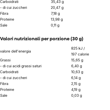
Carboidrati
35,43 g
- di cui zuccheri
20,47 g
Fibra
7,18 g
Proteine
13,98 g
Sale
0,11 g
Valori nutrizionali per porzione (30 g)
825 kJ /
valore dell'energia
197 calorie
Grassi
15,65 g
- di cui acidi grassi saturi
6,40 g
Carboidrati
10,63 g
- di cui zuccheri
6,14 g
Fibra
2,15 g
Proteine
4,19
g
Sale
0,03 g