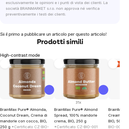
esclusivamente le opinioni e i punti di vista dei clienti. La
società BRAINMARKET s.r.o. non approva né verifica
preventivamente i testi dei clienti.
Sii il primo a pubblicare un articolo per questo articolo!
Prodotti simili
High-contrast mode
-15 %
31x
BrainMax Pure® Almonda,
BrainMax Pure® Almond
BrainMax P
Coconut Dream, Crema di
Spread, 100% mandorle
Cream, Cre
mandorle con cocco, BIO,
crema, BIO, 250 g
BIO, 500 g
250 g
*Certificato CZ-BIO-
*Certificato CZ-BIO-001
BIO-001