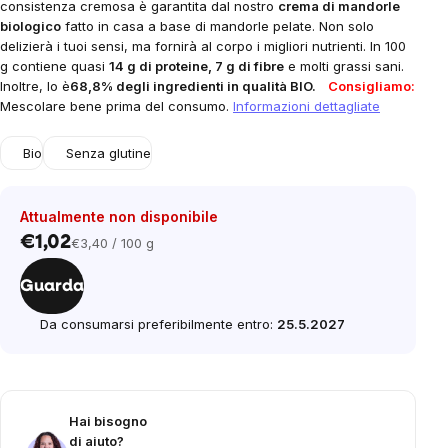
consistenza cremosa è garantita dal nostro
crema di mandorle
biologico
fatto in casa
a base di mandorle pelate. Non solo
delizierà i tuoi sensi, ma fornirà al corpo i migliori nutrienti. In 100
g contiene quasi
14 g di proteine, 7 g di fibre
e molti grassi sani.
Inoltre, lo è
68,8% degli ingredienti in qualità BIO.
Consigliamo:
Mescolare bene prima del consumo.
Informazioni dettagliate
Bio
Senza glutine
Attualmente non disponibile
€1,02
€3,40 / 100 g
Prezzo
unitario:
Guarda
Da consumarsi preferibilmente entro:
25.5.2027
Hai bisogno
di aiuto?