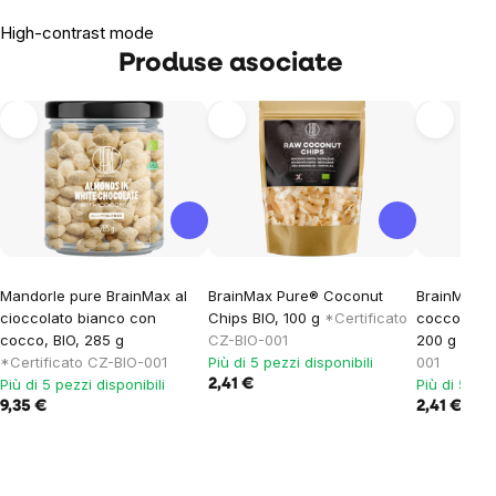
High-contrast mode
Produse asociate
Mandorle pure BrainMax al
BrainMax Pure® Coconut
BrainMax P
cioccolato bianco con
Chips BIO, 100 g
*Certificato
cocco gratt
cocco, BIO, 285 g
CZ-BIO-001
200 g
*Cer
*Certificato CZ-BIO-001
Più di 5 pezzi disponibili
001
Più di 5 pezzi disponibili
Più di 5 pez
2,41 €
9,35 €
2,41 €