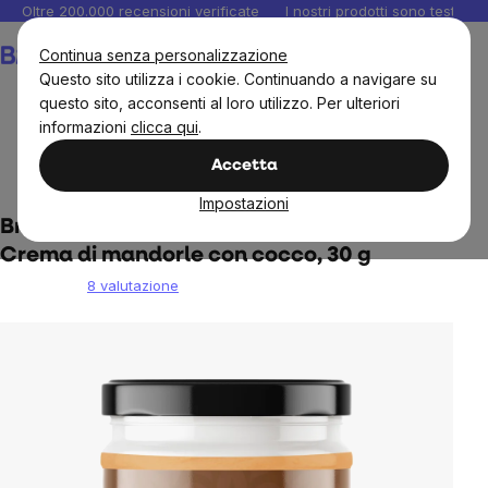
Salta
Oltre 200.000 recensioni verificate
I nostri prodotti sono testati i
al
Carrello
Continua senza personalizzazione
contenuto
Questo sito utilizza i cookie. Continuando a navigare su
questo sito, acconsenti al loro utilizzo. Per ulteriori
informazioni
clicca qui
.
BrainMax
Brainmax Pure
Burro di noci
Burro di
Accetta
mandorle
Impostazioni
BrainMax Pure® Almonda, Coconut Dream,
Crema di mandorle con cocco, 30 g
8 valutazione