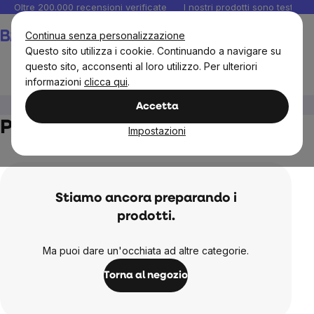
Salta
Oltre 200.000 recensioni verificate
I nostri prodotti sono testati i
al
Carrello
Continua senza personalizzazione
contenuto
Questo sito utilizza i cookie. Continuando a navigare su
questo sito, acconsenti al loro utilizzo. Per ulteriori
informazioni
clicca qui
.
PROMO CiBiDi
Accetta
PROMO CiBiDi
Impostazioni
Stiamo ancora preparando i
prodotti.
Ma puoi dare un'occhiata ad altre categorie.
Torna al negozio