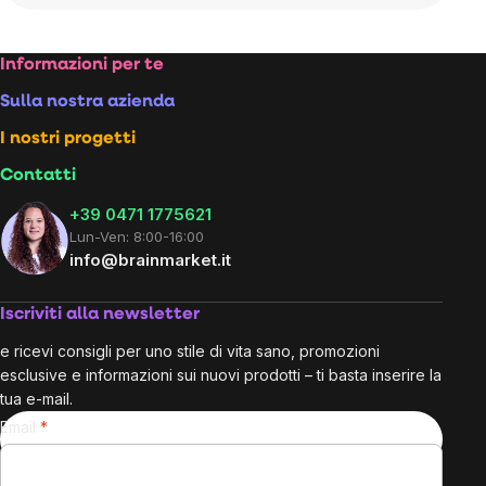
Footer
Informazioni per te
Sulla nostra azienda
I nostri progetti
Contatti
+39 0471 1775621
Lun-Ven: 8:00-16:00
info@brainmarket.it
Iscriviti alla newsletter
e ricevi consigli per uno stile di vita sano, promozioni
esclusive e informazioni sui nuovi prodotti – ti basta inserire la
tua e-mail.
Email