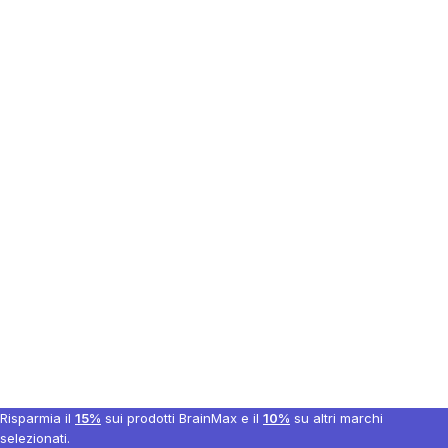
Risparmia il
15%
sui prodotti BrainMax e il
10%
su altri marchi
selezionati.