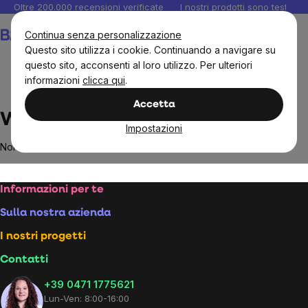
Salta
Oltre 200.000 recensioni verificate
I nostri prodotti sono testati i
al
Carrello
Continua senza personalizzazione
contenuto
Questo sito utilizza i cookie. Continuando a navigare su
questo sito, acconsenti al loro utilizzo. Per ulteriori
informazioni
clicca qui
.
Brands
Wild&Coco
Accetta
Wild&Coco
Impostazioni
Non sono stati trovati prodotti del marchio
Wild&Coco
...
Footer
Informazioni per te
Sulla nostra azienda
I nostri progetti
Contatti
+39 0471 1775621
Lun-Ven: 8:00-16:00