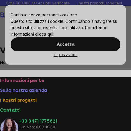
Salta
Oltre 200.000 recensioni verificate
I nostri prodotti sono testati i
al
Carrello
Continua senza personalizzazione
contenuto
Questo sito utilizza i cookie. Continuando a navigare su
questo sito, acconsenti al loro utilizzo. Per ulteriori
informazioni
clicca qui
.
Brands
VOSS
Accetta
VOSS
Impostazioni
Non sono stati trovati prodotti del marchio
VOSS
...
Footer
Informazioni per te
Sulla nostra azienda
I nostri progetti
Contatti
+39 0471 1775621
Lun-Ven: 8:00-16:00