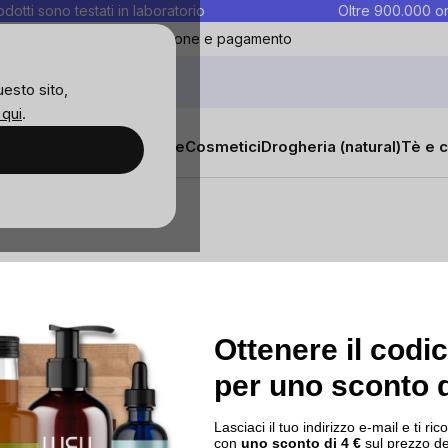
rodotti sono testati in laboratorio
Oltre 900.000 or
ontatti
Preferiti
Blog
Spedizione e pagamento
uesto sito,
 qui
.
sana
Integratori e vitamine
Cosmetici
Drogheria (natural)
Tè e c
ostra
I nostri progetti
Contatti
Ottenere il codi
a
per uno sconto d
Blog
o
Lasciaci il tuo indirizzo e-mail e ti 
encer
con
uno sconto di 4 €
sul prezzo de