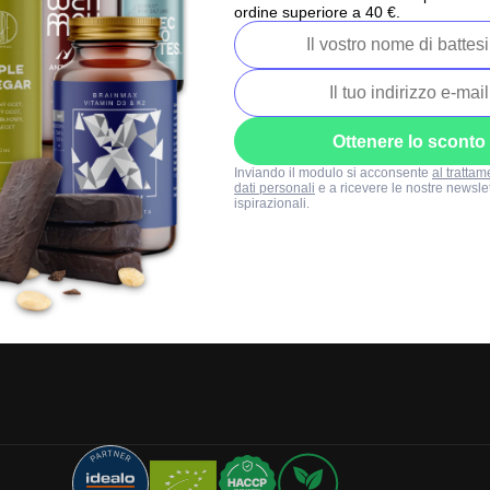
+39 0471 177562
ordine superiore a 40 €.
Lun-Ven: 8:00-16:00
info@brainmarket
Ottenere lo sconto
Inviando il modulo si acconsente
al trattam
dati personali
e a ricevere le nostre newslet
ispirazionali.