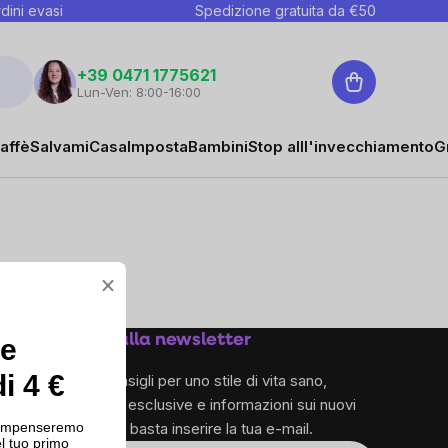
dini evasi
Spedizione gratuita da €
50
Carrello
+39 0471 1775621
Lun-Ven: 8:00-16:00
affè
Salvami
Casa
Imposta
Bambini
Stop alll'invecchiamento
G
×
Iscriviti alla newsletter
ce
i 4 €
e ricevi consigli per uno stile di vita sano,
promozioni esclusive e informazioni sui nuovi
ricompenseremo
prodotti – ti basta inserire la tua e-mail.
l tuo primo