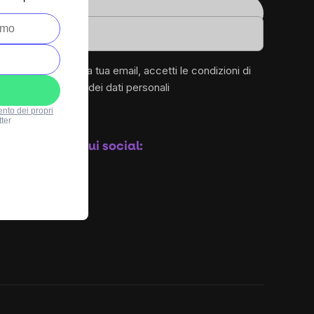
1
Email
.it
Inserendo la tua email, accetti le
condizioni di
protezione dei dati personali
ento dei propri
ter
Iscriviti
Seguici sui social: