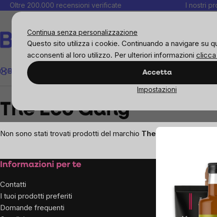
Salta
Oltre 200.000 recensioni verificate
I nostri p
al
C
contenuto
Continua senza personalizzazione
Questo sito utilizza i cookie. Continuando a navigare su q
acconsenti al loro utilizzo. Per ulteriori informazioni
clicca
Cerca
BrainMax
Donne
Obiettivi
Novità
Alimenti
Alimentazione 
Accetta
Impostazioni
Brands
The Eco Gang
The Eco Gang
Non sono stati trovati prodotti del marchio
The Eco Gang
...
Footer
Informazioni per te
Sulla n
aziend
Contatti
I tuoi prodotti preferiti
Chi siam
Domande frequenti
Per influ