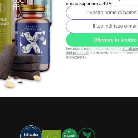
+39 0471 177562
ordine superiore a 40 €.
Lun-Ven: 8:00-16:00
info@brainmarket
Ottenere lo sconto
Inviando il modulo si acconsente
al trattam
dati personali
e a ricevere le nostre newslet
ispirazionali.