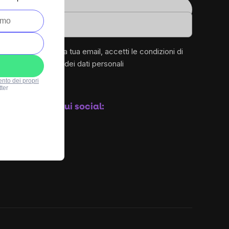
1
Email
.it
Inserendo la tua email, accetti le
condizioni di
protezione dei dati personali
ento dei propri
ter
Iscriviti
Seguici sui social: