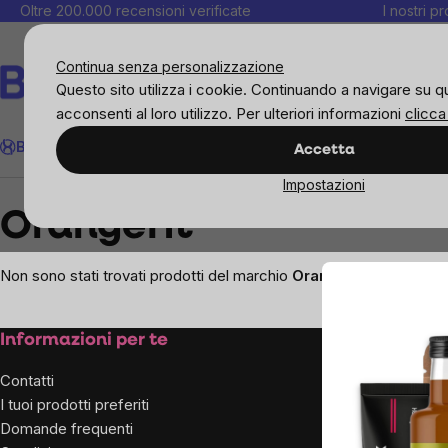
Salta
Oltre 200.000 recensioni verificate
I nostri p
al
C
contenuto
Continua senza personalizzazione
Questo sito utilizza i cookie. Continuando a navigare su q
acconsenti al loro utilizzo. Per ulteriori informazioni
clicca
Cerca
BrainMax
Donne
Obiettivi
Novità
Alimenti
Alimentazione 
Accetta
Impostazioni
Brands
Orangefit
Orangefit
Non sono stati trovati prodotti del marchio
Orangefit
...
Footer
Informazioni per te
Sulla n
aziend
Contatti
I tuoi prodotti preferiti
Chi siam
Domande frequenti
Per influ