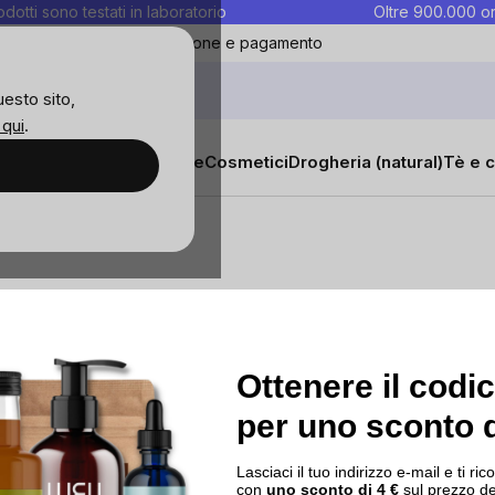
rodotti sono testati in laboratorio
Oltre 900.000 or
ontatti
Preferiti
Blog
Spedizione e pagamento
uesto sito,
 qui
.
sana
Integratori e vitamine
Cosmetici
Drogheria (natural)
Tè e c
ostra
I nostri progetti
Contatti
Ottenere il codi
a
per uno sconto d
Blog
o
Lasciaci il tuo indirizzo e-mail e ti 
encer
con
uno sconto di 4 €
sul prezzo de