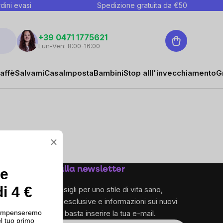
dini evasi
Spedizione gratuita da €
50
Carrello
+39 0471 1775621
Lun-Ven: 8:00-16:00
affè
Salvami
Casa
Imposta
Bambini
Stop alll'invecchiamento
G
×
Iscriviti alla newsletter
ce
i 4 €
e ricevi consigli per uno stile di vita sano,
promozioni esclusive e informazioni sui nuovi
ricompenseremo
prodotti – ti basta inserire la tua e-mail.
l tuo primo