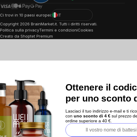
Ci trovi in 10 paesi europei:
IT
Copyright
2026
BrainMarket.it. Tutti i diritti riservati.
Politica sulla privacy
Termini e condizioni
Cookies
Creato da Shoptet Premium
Ottenere il codi
per uno sconto d
Lasciaci il tuo indirizzo e-mail e ti 
con
uno sconto di 4 €
sul prezzo de
ordine superiore a 40 €.