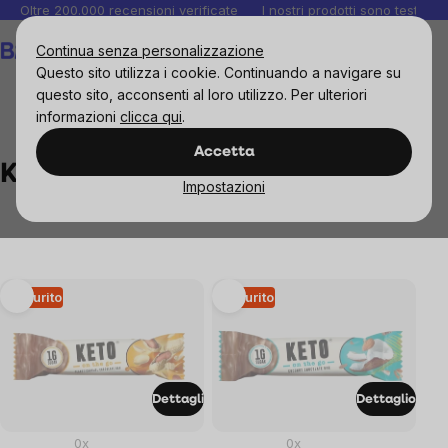
Salta
Oltre 200.000 recensioni verificate
I nostri prodotti sono testati i
al
Carrello
Continua senza personalizzazione
contenuto
Questo sito utilizza i cookie. Continuando a navigare su
questo sito, acconsenti al loro utilizzo. Per ulteriori
informazioni
clicca qui
.
Brands
KETO
Accetta
KETO
Impostazioni
List
Esaurito
Esaurito
of
products
Dettagli
Dettaglio
0x
0x