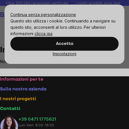
Salta
Oltre 200.000 recensioni verificate
I nostri prodotti sono testati i
al
Carrello
Continua senza personalizzazione
contenuto
Questo sito utilizza i cookie. Continuando a navigare su
questo sito, acconsenti al loro utilizzo. Per ulteriori
informazioni
clicca qui
.
Brands
Incacao
Accetta
Incacao
Impostazioni
Non sono stati trovati prodotti del marchio
Incacao
...
Footer
Informazioni per te
Sulla nostra azienda
I nostri progetti
Contatti
+39 0471 1775621
Lun-Ven: 8:00-16:00