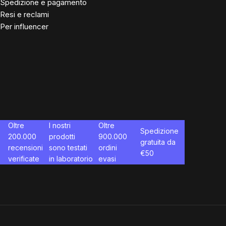
Spedizione e pagamento
Resi e reclami
Per influencer
Oltre
I nostri
Oltre
Spedizione
200.000
prodotti
900.000
gratuita da
recensioni
sono testati
ordini
€
50
verificate
in laboratorio
evasi