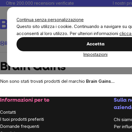
Salta
Oltre 200.000 recensioni verificate
I nostri p
al
C
contenuto
Continua senza personalizzazione
Questo sito utilizza i cookie. Continuando a navigare su q
acconsenti al loro utilizzo. Per ulteriori informazioni
clicca
Cerca
BrainMax
Donne
Obiettivi
Novità
Alimenti
Alimentazione 
Accetta
Impostazioni
Brands
Brain Gains
Brain Gains
Non sono stati trovati prodotti del marchio
Brain Gains
...
Footer
Informazioni per te
Sulla n
aziend
Contatti
I tuoi prodotti preferiti
Chi siam
Domande frequenti
Per influ